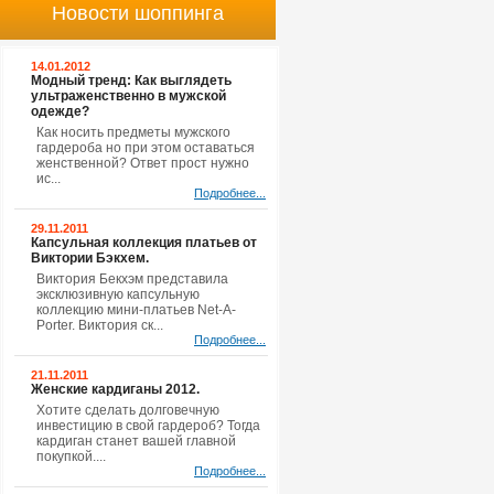
Новости шоппинга
14.01.2012
Модный тренд: Как выглядеть
ультраженственно в мужской
одежде?
Как носить предметы мужского
гардероба но при этом оставаться
женственной? Ответ прост нужно
ис...
Подробнее...
29.11.2011
Капсульная коллекция платьев от
Виктории Бэкхем.
Виктория Бекхэм представила
эксклюзивную капсульную
коллекцию мини-платьев Net-A-
Porter. Виктория ск...
Подробнее...
21.11.2011
Женские кардиганы 2012.
Хотите сделать долговечную
инвестицию в свой гардероб? Тогда
кардиган станет вашей главной
покупкой....
Подробнее...