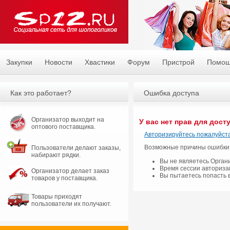
Закупки
Новости
Хвастики
Форум
Пристрой
Помо
Как это работает?
Ошибка доступа
Организатор выходит на
У вас нет прав для дост
оптового поставщика.
Авторизируйтесь пожалуйста
Возможные причины ошибки
Пользователи делают заказы,
набирают рядки.
Вы не являетесь Орган
Время сессии авториза
Организатор делает заказ
Вы пытаетесь попасть 
товаров у поставщика.
Товары приходят
пользователи их получают.