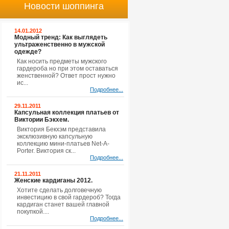
Новости шоппинга
14.01.2012
Модный тренд: Как выглядеть
ультраженственно в мужской
одежде?
Как носить предметы мужского
гардероба но при этом оставаться
женственной? Ответ прост нужно
ис...
Подробнее...
29.11.2011
Капсульная коллекция платьев от
Виктории Бэкхем.
Виктория Бекхэм представила
эксклюзивную капсульную
коллекцию мини-платьев Net-A-
Porter. Виктория ск...
Подробнее...
21.11.2011
Женские кардиганы 2012.
Хотите сделать долговечную
инвестицию в свой гардероб? Тогда
кардиган станет вашей главной
покупкой....
Подробнее...