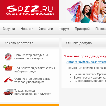
Закупки
Новости
Хвастики
Форум
Пристрой
Помо
Как это работает?
Ошибка доступа
Организатор выходит на
У вас нет прав для дост
оптового поставщика.
Авторизируйтесь пожалуйста
Возможные причины ошибки
Пользователи делают заказы,
набирают рядки.
Вы не являетесь Орган
Время сессии авториза
Организатор делает заказ
Вы пытаетесь попасть 
товаров у поставщика.
Товары приходят
пользователи их получают.