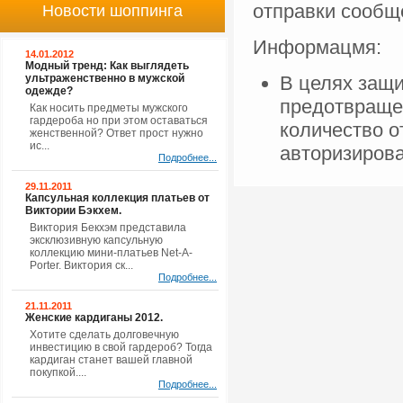
отправки сооб
Новости шоппинга
Информацмя:
14.01.2012
Модный тренд: Как выглядеть
ультраженственно в мужской
В целях защи
одежде?
предотвраще
Как носить предметы мужского
гардероба но при этом оставаться
количество 
женственной? Ответ прост нужно
ис...
авторизиров
Подробнее...
29.11.2011
Капсульная коллекция платьев от
Виктории Бэкхем.
Виктория Бекхэм представила
эксклюзивную капсульную
коллекцию мини-платьев Net-A-
Porter. Виктория ск...
Подробнее...
21.11.2011
Женские кардиганы 2012.
Хотите сделать долговечную
инвестицию в свой гардероб? Тогда
кардиган станет вашей главной
покупкой....
Подробнее...