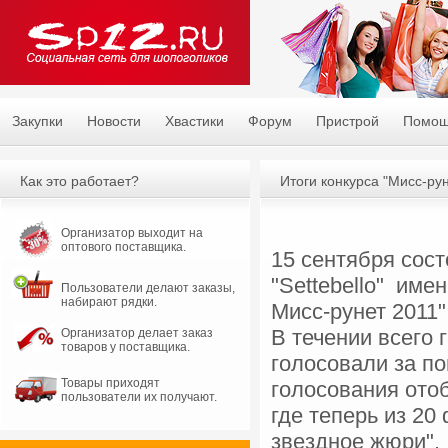
Закупки
Новости
Хвастики
Форум
Пристрой
Помо
Как это работает?
Итоги конкурса "Мисс-рун
Организатор выходит на
оптового поставщика.
15 сентября сост
"Settebello" име
Пользователи делают заказы,
набирают рядки.
Мисс-рунет 2011"
В течении всего 
Организатор делает заказ
товаров у поставщика.
голосовали за п
Товары приходят
голосования отоб
пользователи их получают.
где теперь из 2
звездное жюри".