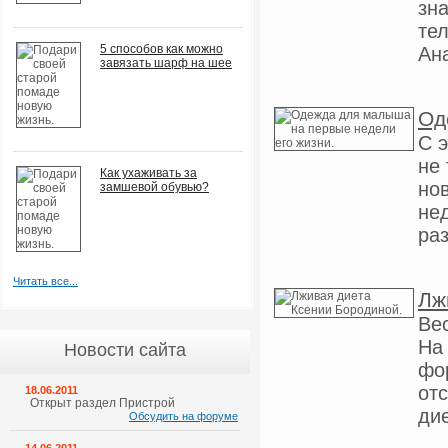
зна
те
5 способов как можно
Ан
завязать шарф на шее
Од
С 
не 
Как ухаживать за
но
замшевой обувью?
не
раз
Читать все...
Лж
Вес
На 
Новости сайта
фо
от
18.06.2011
Открыт раздел Пристрой
дие
Обсудить на форуме