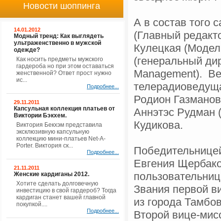
Новости шоппинга
А в состав того 
14.01.2012
(Главный редакто
Модный тренд: Как выглядеть
ультраженственно в мужской
Кулецкая (Модел
одежде?
(генеральный дир
Как носить предметы мужского
гардероба но при этом оставаться
Management). Ве
женственной? Ответ прост нужно
ис...
телерадиоведуща
Подробнее...
Родион Газманов 
29.11.2011
Капсульная коллекция платьев от
Аннэтэс Рудман (
Виктории Бэкхем.
Кудикова.
Виктория Бекхэм представила
эксклюзивную капсульную
коллекцию мини-платьев Net-A-
Porter. Виктория ск...
Победительницей
Подробнее...
Евгения Щербако
21.11.2011
пользовательнице
Женские кардиганы 2012.
Хотите сделать долговечную
Звания первой в
инвестицию в свой гардероб? Тогда
кардиган станет вашей главной
из города Тамбов
покупкой....
Подробнее...
Второй вице-мис