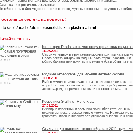
Коллекция выполнена из шелкового газа, органзы, жоржета и хлопка.
Сама коллекция очень роскошная.
Не обошлось и без модного нынче плиссе, мужских костюмов, кружевных юбок.
Постоянная ссылка на новость:
Читайте также:
Коллекция Pradа как самая популярная коллекция в 
16.06.2011
Самой успешной в этом сезоне модные критики назвали кол
После показа которой на модных редакторах, посетивших 
юбки с банановыми принтами, меховые боа и обувь из это..
Модные аксессуары для мужчин летнего сезона
11.08.2011
Выбор мужского аксессуара гораздо сложнее, чем кажется
меру. Поэтому, чтобы быть в тренде и не переборщить, за
аксессуаром, например ремнем. И не стоит забывать о ...
Косметика Graffiti от Hello Kitty.
27.09.2011
Всемирно известный и всем полюбившийся котенок Hello Ki
решили выпускать декоративную косметику.На создание ко
граффити, именно поэтому вся упаковка выполнена в ярких
Стильное дополнение твоего образа в 2011 году – 
13.06.2011