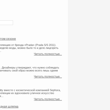
этом сезоне
лекцию от бренда «Pradа» (Prada S/S 2011).
неделю моды, можно было то и дело лицезреть
.
Читать полностью...
 . Дизайнеры утверждают, что нужно соблюдать
канчивать свой образ можно всего лишь одним
Читать полностью...
tty вместе с косметической компанией Sephora,
ллекции их вдохновило уличное искусство
...
Читать полностью...
модная шляпка