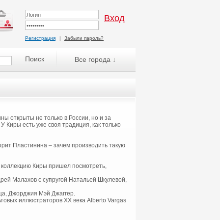
Регистрация
|
Забыли пароль?
Все города ↓
ы открыты не только в России, но и за
У Киры есть уже своя традиция, как только
оворит Пластинина – зачем производить такую
ю коллекцию Киры пришел посмотреть,
рей Малахов с супругой Натальей Шкулевой,
ца, Джорджия Мэй Джаггер.
товых иллюстраторов ХХ века Alberto Vargas