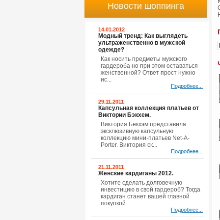
Новости шоппинга
14.01.2012
Модный тренд: Как выглядеть
ультраженственно в мужской
одежде?
Как носить предметы мужского
гардероба но при этом оставаться
женственной? Ответ прост нужно
ис...
Подробнее...
29.11.2011
Капсульная коллекция платьев от
Виктории Бэкхем.
Виктория Бекхэм представила
эксклюзивную капсульную
коллекцию мини-платьев Net-A-
Porter. Виктория ск...
Подробнее...
21.11.2011
Женские кардиганы 2012.
Хотите сделать долговечную
инвестицию в свой гардероб? Тогда
кардиган станет вашей главной
покупкой....
Подробнее...