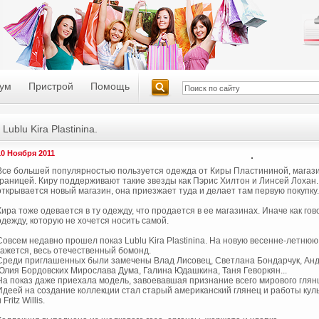
ум
Пристрой
Помощь
Lublu Kira Plastinina.
10 Ноября 2011
Все большей популярностью пользуется одежда от Киры Пластининой, магазин
границей. Киру поддерживают такие звезды как Пэрис Хилтон и Линсей Лохан. 
открывается новый магазин, она приезжает туда и делает там первую покупку.
Кира тоже одевается в ту одежду, что продается в ее магазинах. Иначе как г
одежду, которую не хочется носить самой.
Совсем недавно прошел показ Lublu Kira Plastinina. На новую весенне-летню
кажется, весь отечественный бомонд.
Среди приглашенных были замечены Влад Лисовец, Светлана Бондарчук, Анд
Юлия Бордовских Мирослава Дума, Галина Юдашкина, Таня Геворкян...
На показ даже приехала модель, завоевавшая признание всего мирового глян
Идеей на создание коллекции стал старый американский глянец и работы куль
 Fritz Willis.