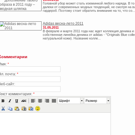
Головной убор может стать изюминкой любого наряда. В то
далеки от современных модных тенденций, не смотря на в
гардероб. Поэтому стоит обратить внимание на то, что со...
Adidas весна-лето 2011
31.05.2011
В феврале и марте 2011 года нас ждет коллекция денима и 
собственная линейка денима от adidas - "Originals Blue coll
натуральной кожи). Название колле...
Комментарии
Имя:
*
Эл. почта:
*
Веб-сайт:
Текст комментария:
*
Шрифт
Размер