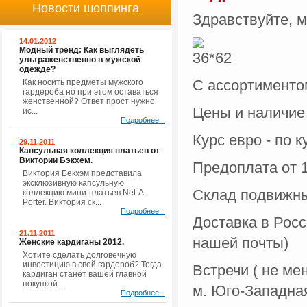
Новости шоппинга
Здравствуйте, м
14.01.2012
Модный тренд: Как выглядеть
ультраженственно в мужской
одежде?
С ассортименто
Как носить предметы мужского
гардероба но при этом оставаться
женственной? Ответ прост нужно
Цены и наличи
ис...
Подробнее...
Курс евро - по 
29.11.2011
Капсульная коллекция платьев от
Виктории Бэкхем.
Предоплата от 1
Виктория Бекхэм представила
эксклюзивную капсульную
Склад подвижный
коллекцию мини-платьев Net-A-
Porter. Виктория ск...
Подробнее...
Доставка в Росс
21.11.2011
нашей почты)
Женские кардиганы 2012.
Хотите сделать долговечную
инвестицию в свой гардероб? Тогда
Встречи ( не ме
кардиган станет вашей главной
покупкой....
м. Юго-Западна
Подробнее...