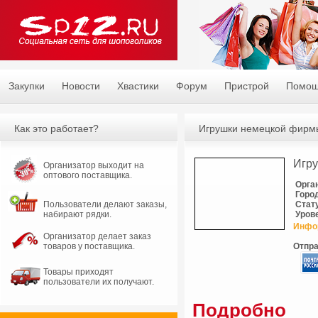
Закупки
Новости
Хвастики
Форум
Пристрой
Помо
Как это работает?
Игрушки немецкой фирмы
Игру
Организатор выходит на
оптового поставщика.
Орга
Горо
Пользователи делают заказы,
Стат
набирают рядки.
Уров
Инфо
Организатор делает заказ
товаров у поставщика.
Отпра
Товары приходят
пользователи их получают.
Подробно