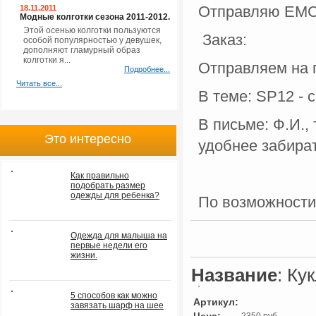
Отправляю ЕМС 
18.11.2011
Модные колготки сезона 2011-2012.
Этой осенью колготки пользуются
Заказ:
особой популярностью у девушек,
дополняют гламурный образ
колготки я...
Отправляем на 
Подробнее...
Читать все...
В теме: SP12 - 
В письме: Ф.И., 
Это интересно
удобнее забират
Как правильно
подобрать размер
одежды для ребенка?
По возможности
Одежда для малыша на
первые недели его
жизни.
Название
: Ку
5 способов как можно
Артикул:
завязать шарф на шее