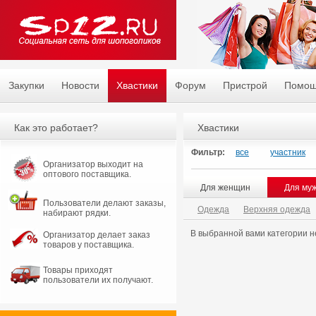
Закупки
Новости
Хвастики
Форум
Пристрой
Помо
Как это работает?
Хвастики
Фильтр:
все
участник
Организатор выходит на
оптового поставщика.
Для женщин
Для му
Пользователи делают заказы,
Одежда
Верхняя одежда
набирают рядки.
В выбранной вами категории н
Организатор делает заказ
товаров у поставщика.
Товары приходят
пользователи их получают.