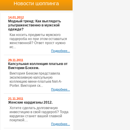
Новости шоппинга
14.01.2012
Модный тренд: Как выглядеть
ультраженственно в мужской
одежде?
Как носить предметы мужского
гардероба но при этом оставаться
женственной? Ответ прост нужно
ис...
Подробнее...
29.11.2011
Капсульная коллекция платьев от
Виктории Бэкхем.
Виктория Бекхэм представила
эксклюзивную капсульную
коллекцию мини-платьев Net-A-
Porter. Виктория ск...
Подробнее...
21.11.2011
Женские кардиганы 2012.
Хотите сделать долговечную
инвестицию в свой гардероб? Тогда
кардиган станет вашей главной
покупкой....
Подробнее...