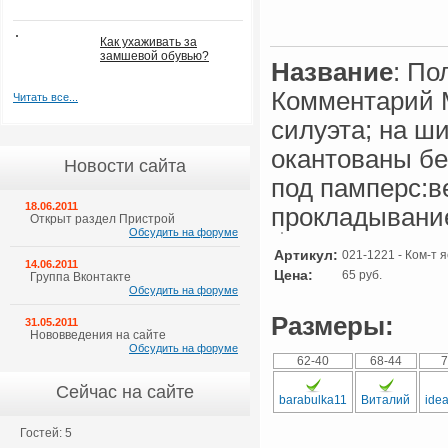
Как ухаживать за
замшевой обувью?
Название
: По
Комментарий М
Читать все...
силуэта; на ш
окантованы бе
Новости сайта
под памперс:в
18.06.2011
прокладывани
Открыт раздел Пристрой
Обсудить на форуме
Артикул:
021-1221 - Ком-т 
14.06.2011
Цена:
65 руб.
Группа Вконтакте
Обсудить на форуме
Размеры:
31.05.2011
Нововведения на сайте
Обсудить на форуме
62-40
68-44
7
Сейчас на сайте
barabulka11
Виталий
idea
Гостей: 5