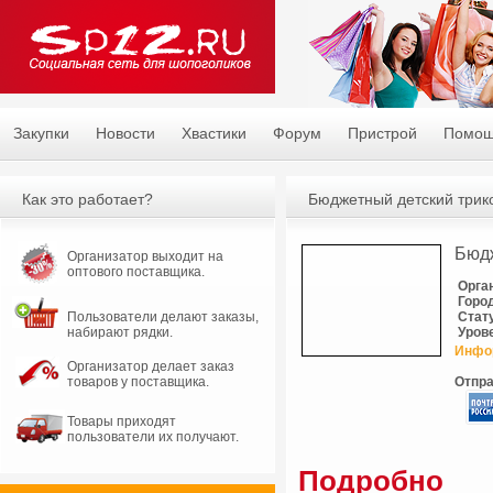
Закупки
Новости
Хвастики
Форум
Пристрой
Помо
Как это работает?
Бюджетный детский трик
Бюдж
Организатор выходит на
оптового поставщика.
Орга
Горо
Пользователи делают заказы,
Стат
набирают рядки.
Уров
Инфо
Организатор делает заказ
товаров у поставщика.
Отпра
Товары приходят
пользователи их получают.
Подробно