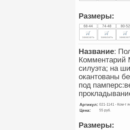
Размеры:
68-44
74-48
80-52
заказать
заказать
заказат
Название
: По
Комментарий М
силуэта; на ш
окантованы бе
под памперс:в
прокладывани
Артикул:
021-1141 - Ком-т 
Цена:
55 руб.
Размеры: