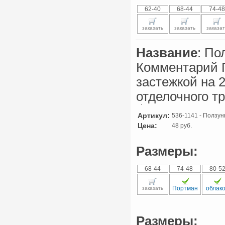
62-40
68-44
74-48
заказать
заказать
заказат
Название
: По
Комментарий П
застежкой на 
отделочного т
Артикул:
536-1141 - Ползунк
Цена:
48 руб.
Размеры:
68-44
74-48
80-5
Портман
облак
заказать
Размеры: