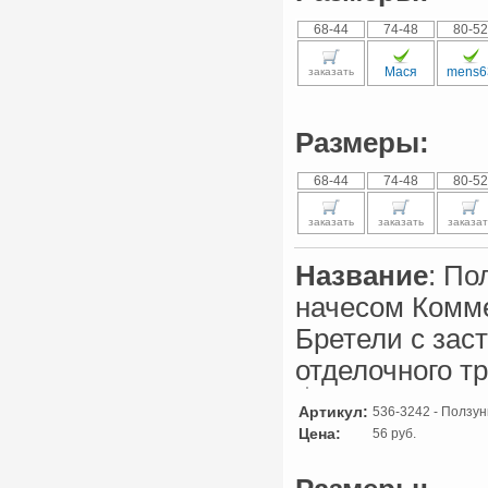
68-44
74-48
80-52
Мася
mens6
заказать
Размеры:
68-44
74-48
80-52
заказать
заказать
заказат
Название
: По
начесом Комм
Бретели с зас
отделочного т
Артикул:
536-3242 - Ползунк
Цена:
56 руб.