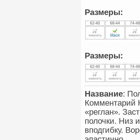
Размеры:
62-40
68-44
74-48
Мася
заказать
заказат
Размеры:
62-40
68-44
74-48
заказать
заказать
заказат
Название
: По
Комментарий 
«реглан». Зас
полочки. Низ 
вподгибку. Во
эластично