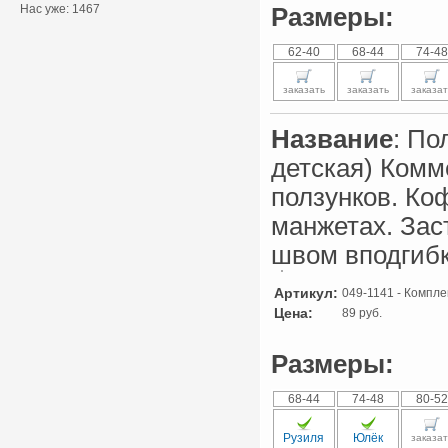
Нас уже: 1467
Размеры:
62-40
68-44
74-48
заказать
заказать
заказат
Название
: По
детская) Комм
ползунков. Ко
манжетах. Зас
швом вподгибку
Артикул:
049-1141 - Компле
Цена:
89 руб.
Размеры:
68-44
74-48
80-52
Рузиля
Юлёк
заказат