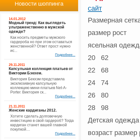
Новости шоппинга
сайт
Размерная сетк
14.01.2012
Модный тренд: Как выглядеть
ультраженственно в мужской
размер рост
одежде?
Как носить предметы мужского
гардероба но при этом оставаться
ясельная одежд
женственной? Ответ прост нужно
ис...
Подробнее...
20 62
29.11.2011
22 68
Капсульная коллекция платьев от
Виктории Бэкхем.
Виктория Бекхэм представила
24 74
эксклюзивную капсульную
коллекцию мини-платьев Net-A-
Porter. Виктория ск...
26 80
Подробнее...
28 98
21.11.2011
Женские кардиганы 2012.
Хотите сделать долговечную
Детская одежда
инвестицию в свой гардероб? Тогда
кардиган станет вашей главной
покупкой....
возраст размер 
Подробнее...