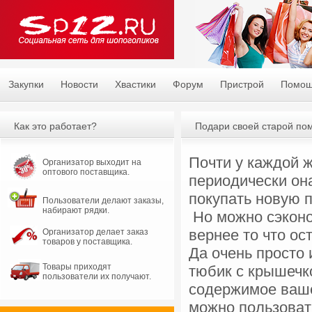
Закупки
Новости
Хвастики
Форум
Пристрой
Помо
Как это работает?
Подари своей старой по
Почти у каждой ж
Организатор выходит на
оптового поставщика.
периодически он
покупать новую 
Пользователи делают заказы,
набирают рядки.
Но можно сэконо
вернее то что ос
Организатор делает заказ
товаров у поставщика.
Да очень просто
Товары приходят
тюбик с крышечк
пользователи их получают.
содержимое ваше
можно пользоват