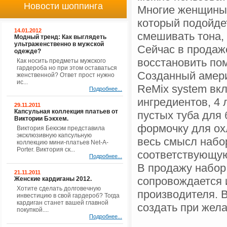
Новости шоппинга
Многие женщины 
который подойде
14.01.2012
смешивать тона, 
Модный тренд: Как выглядеть
ультраженственно в мужской
Сейчас в продаж
одежде?
восстановить пом
Как носить предметы мужского
гардероба но при этом оставаться
Созданный америк
женственной? Ответ прост нужно
ис...
ReMix system вк
Подробнее...
ингредиентов, 4 
29.11.2011
Капсульная коллекция платьев от
пустых туба для
Виктории Бэкхем.
формочку для ох
Виктория Бекхэм представила
эксклюзивную капсульную
весь смысл набо
коллекцию мини-платьев Net-A-
Porter. Виктория ск...
соответствующую
Подробнее...
В продажу набор 
21.11.2011
сопровождается и
Женские кардиганы 2012.
Хотите сделать долговечную
производителя. В
инвестицию в свой гардероб? Тогда
кардиган станет вашей главной
создать при жела
покупкой....
Подробнее...