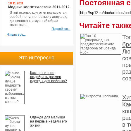
Постоянная с
18.11.2011
Модные колготки сезона 2011-2012.
Этой осенью колготки пользуются
особой популярностью у девушек,
дополняют гламурный образ
Читайте такж
колготки я...
Подробнее...
Читать все...
То
бр
Лю
Это интересно
сов
пр
ра
Как правильно
подобрать размер
сов
одежды для ребенка?
Хи
Ка
кош
ра
Одежда для малыша
на первые недели его
в 
жизни.