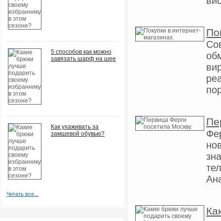
вис
По
Со
5 способов как можно
об
завязать шарф на шее
вир
ре
пор
Пе
Как ухаживать за
Фе
замшевой обувью?
но
зна
те
Ан
Читать все...
Ка