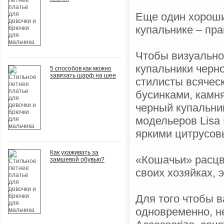
Еще один хорош
купальнике – пр
Чтобы визуально
купальники черно
5 способов как можно
завязать шарф на шее
стилисты всяческ
бусинками, камня
черный купальник
модельеров Lisa 
яркими цитрусов
Как ухаживать за
«Кошачьи» расцв
замшевой обувью?
своих хозяйках, э
Для того чтобы 
одновременно, н