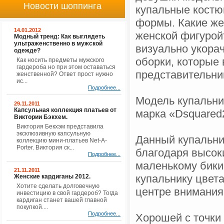
Новости шоппинга
купальные костю
формы. Какие же
14.01.2012
женской фигурой
Модный тренд: Как выглядеть
ультраженственно в мужской
визуально укора
одежде?
оборки, которые
Как носить предметы мужского
гардероба но при этом оставаться
представительни
женственной? Ответ прост нужно
ис...
Подробнее...
Модель купальни
29.11.2011
Капсульная коллекция платьев от
марка «Dsquared
Виктории Бэкхем.
Виктория Бекхэм представила
эксклюзивную капсульную
Данный купальни
коллекцию мини-платьев Net-A-
Porter. Виктория ск...
благодаря высоки
Подробнее...
маленькому бики
21.11.2011
купальнику цвета
Женские кардиганы 2012.
Хотите сделать долговечную
центре внимания
инвестицию в свой гардероб? Тогда
кардиган станет вашей главной
покупкой....
Подробнее...
Хорошей с точки