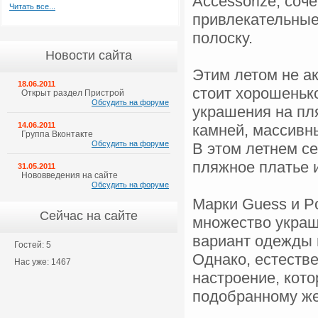
Accessorize, соч
Читать все...
привлекательные
полоску.
Новости сайта
Этим летом не ак
18.06.2011
стоит хорошеньк
Открыт раздел Пристрой
Обсудить на форуме
украшения на пл
14.06.2011
камней, массивн
Группа Вконтакте
Обсудить на форуме
В этом летнем се
пляжное платье и
31.05.2011
Нововведения на сайте
Обсудить на форуме
Марки Guess и P
Сейчас на сайте
множество украш
вариант одежды п
Гостей: 5
Однако, естестве
Нас уже: 1467
настроение, кот
подобранному же