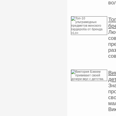
во
То
бр
Лю
сов
пр
ра
сов
Ви
де
Зн
пр
сво
ма
Ви