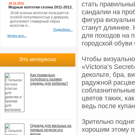
стать правильны
18.11.2011
Модные колготки сезона 2011-2012.
сандалии на проб
Этой осенью колготки пользуются
особой популярностью у девушек,
фигура визуально
дополняют гламурный образ
колготки я...
станут длиннее.
Подробнее...
для походов на 
Читать все...
городской обуви
Чтобы визуально
Это интересно
«Victoria’s Secr
декольте, бра, 
Как правильно
подобрать размер
радужной расцве
одежды для ребенка?
соблазнительные
цветов таких, к
ведь после купан
Зрительно подня
Одежда для малыша на
хорошим этому пр
первые недели его
жизни.