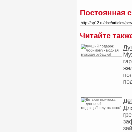
Постоянная с
Читайте такж
Лу
Му
га
же
пол
под
Де
Дл
гре
за
за