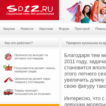
Закупки
Новости
Хвастики
Форум
Пристрой
Помо
Как это работает?
Преврати купальник из в
Благодаря тем м
Организатор выходит на
оптового поставщика.
2011 году, задач
становится впол
Пользователи делают заказы,
набирают рядки.
этого летнего с
увеличить длину
Организатор делает заказ
товаров у поставщика.
свою фигуру тако
Товары приходят
пользователи их получают.
Интересно, что 
девушки модельн