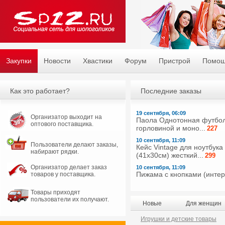
Закупки
Новости
Хвастики
Форум
Пристрой
Помо
Как это работает?
Последние заказы
19 сентября, 06:09
Организатор выходит на
Паола Однотонная футбол
оптового поставщика.
горловиной и моно...
227
10 сентября, 11:09
Пользователи делают заказы,
Кейс Vintage для ноутбука
набирают рядки.
(41х30см) жесткий...
299
Организатор делает заказ
10 сентября, 11:09
Пижама с кнопками (интерл
товаров у поставщика.
Товары приходят
пользователи их получают.
Новые
Для женщин
Игрушки и детские товары