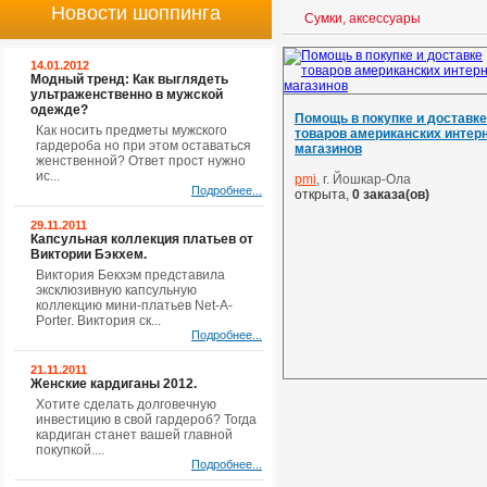
Новости шоппинга
Сумки, аксессуары
14.01.2012
Модный тренд: Как выглядеть
ультраженственно в мужской
одежде?
Помощь в покупке и доставке
Как носить предметы мужского
товаров американских интерн
гардероба но при этом оставаться
магазинов
женственной? Ответ прост нужно
ис...
pmi
, г. Йошкар-Ола
Подробнее...
открыта,
0 заказа(ов)
29.11.2011
Капсульная коллекция платьев от
Виктории Бэкхем.
Виктория Бекхэм представила
эксклюзивную капсульную
коллекцию мини-платьев Net-A-
Porter. Виктория ск...
Подробнее...
21.11.2011
Женские кардиганы 2012.
Хотите сделать долговечную
инвестицию в свой гардероб? Тогда
кардиган станет вашей главной
покупкой....
Подробнее...