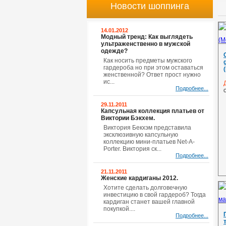
Новости шоппинга
14.01.2012
Модный тренд: Как выглядеть
ультраженственно в мужской
одежде?
Как носить предметы мужского
гардероба но при этом оставаться
женственной? Ответ прост нужно
ис...
Подробнее...
29.11.2011
Капсульная коллекция платьев от
Виктории Бэкхем.
Виктория Бекхэм представила
эксклюзивную капсульную
коллекцию мини-платьев Net-A-
Porter. Виктория ск...
Подробнее...
21.11.2011
Женские кардиганы 2012.
Хотите сделать долговечную
инвестицию в свой гардероб? Тогда
кардиган станет вашей главной
покупкой....
Подробнее...