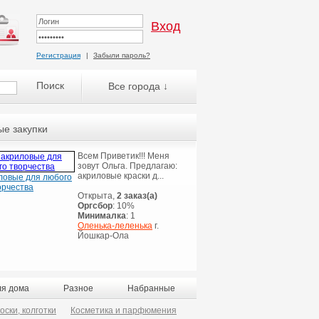
Регистрация
|
Забыли пароль?
Все города ↓
е закупки
Всем Приветик!!! Меня
зовут Ольга. Предлагаю:
акриловые краски д...
ловые для любого
орчества
Открыта,
2 заказ(а)
Оргсбор
: 10%
Минималка
: 1
Оленька-леленька
г.
Йошкар-Ола
ля дома
Разное
Набранные
оски, колготки
Косметика и парфюмения