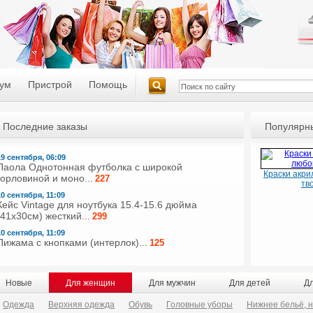
ум
Пристрой
Помощь
Последние заказы
Популярны
19 сентября, 06:09
Паола Однотонная футболка с широкой
Краски акри
горловиной и моно...
227
тв
10 сентября, 11:09
Кейс Vintage для ноутбука 15.4-15.6 дюйма
(41х30см) жесткий...
299
10 сентября, 11:09
Пижама с кнопками (интерлок)...
125
Новые
Для женщин
Для мужчин
Для детей
Д
Одежда
Верхняя одежда
Обувь
Головные уборы
Нижнее бельё, н