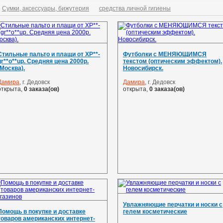
Сумки, аксессуары, бижутерия
средства личной гигиены
Стильные пальто и плащи от XP**-
Футболки с МЕНЯЮЩИМСЯ
gr**o**up. Средняя цена 2000р.
текстом (оптическим эффектом).
(Москва).
Новосибирск.
Дамира
, г. Дедовск
Дамира
, г. Дедовск
открыта,
0 заказа(ов)
открыта,
0 заказа(ов)
Увлажняющие перчатки и носки с
Помощь в покупке и доставке
гелем косметические
товаров американских интернет-