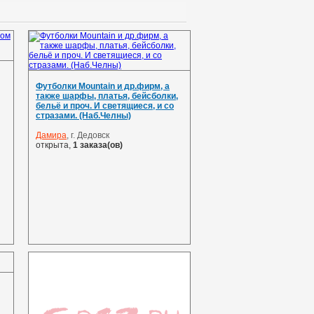
Футболки Mountain и др.фирм, а
также шарфы, платья, бейсболки,
бельё и проч. И светящиеся, и со
стразами. (Наб.Челны)
Дамира
, г. Дедовск
открыта,
1 заказа(ов)